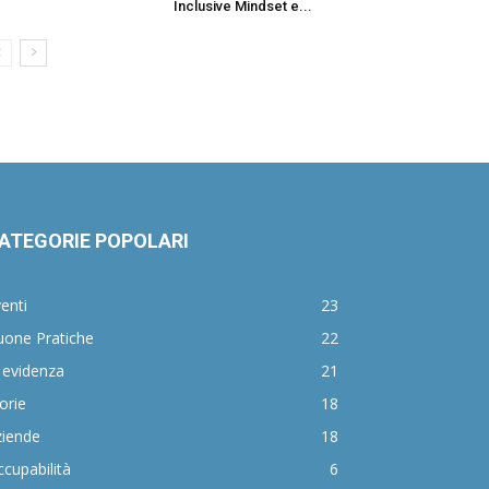
Inclusive Mindset e...
ATEGORIE POPOLARI
enti
23
uone Pratiche
22
 evidenza
21
orie
18
ziende
18
cupabilità
6