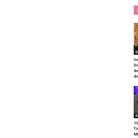
B
In
Di
de
di
A
13
l’
Mi