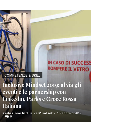
COMPETENZE & SKILL
Inclusive Mindset 2019: al via gli
BUONE PRATICHE
eventi e le parnership con
Ma.Po: un mod
Linkedin, Parks e Croce Rossa
mantenimento
Italiana
lavoro
Redazione Inclusive Mindset
-
1 Febbraio 2019
amministratore
-
1
0