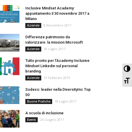
Inclusive Mindset Academy:
appuntamento il 30 novembre 2017 a
Milano
8 Novembre 2017
Aziende
Differenze patrimonio da
valorizzare: la mission Microsoft
18 Luglio 2017
Aziende
Tutto pronto per l’Academy Inclusive
Mindset Linkedin sul personal
Pa
branding
13 Febbraio 2019
Aziende
Ca
Sodexo: leader nella DiversityInc Top
50
18 Luglio 2017
Buone Pratiche
A scuola di inclusione
26 Giugno 2017
Eventi