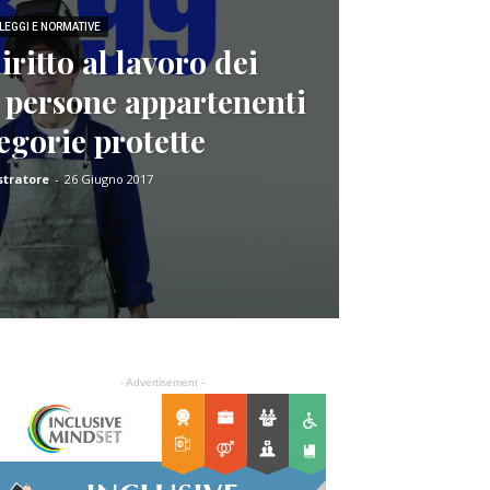
LEGGI E NORMATIVE
iritto al lavoro dei
le persone appartenenti
tegorie protette
tratore
-
26 Giugno 2017
- Advertisement -