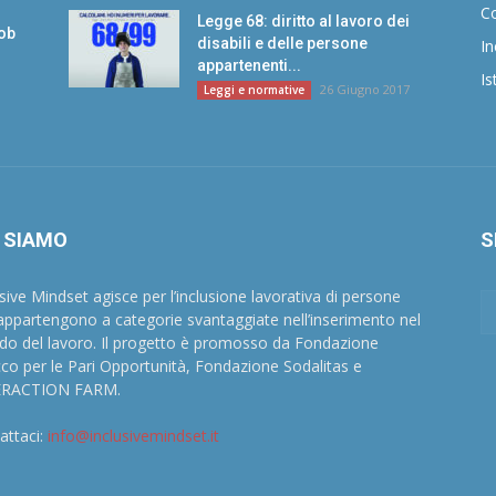
Co
Legge 68: diritto al lavoro dei
Job
disabili e delle persone
In
appartenenti...
Is
26 Giugno 2017
Leggi e normative
 SIAMO
S
usive Mindset agisce per l’inclusione lavorativa di persone
appartengono a categorie svantaggiate nell’inserimento nel
o del lavoro. Il progetto è promosso da Fondazione
co per le Pari Opportunità, Fondazione Sodalitas e
ERACTION FARM.
attaci:
info@inclusivemindset.it