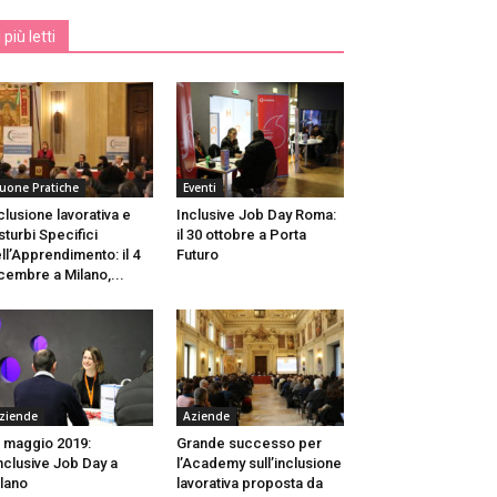
I più letti
uone Pratiche
Eventi
clusione lavorativa e
Inclusive Job Day Roma:
sturbi Specifici
il 30 ottobre a Porta
ll’Apprendimento: il 4
Futuro
cembre a Milano,...
ziende
Aziende
 maggio 2019:
Grande successo per
Inclusive Job Day a
l’Academy sull’inclusione
lano
lavorativa proposta da