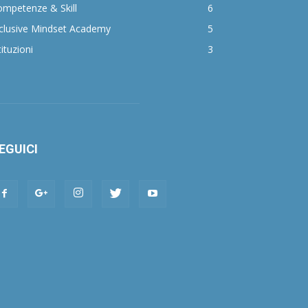
mpetenze & Skill
6
clusive Mindset Academy
5
tituzioni
3
EGUICI