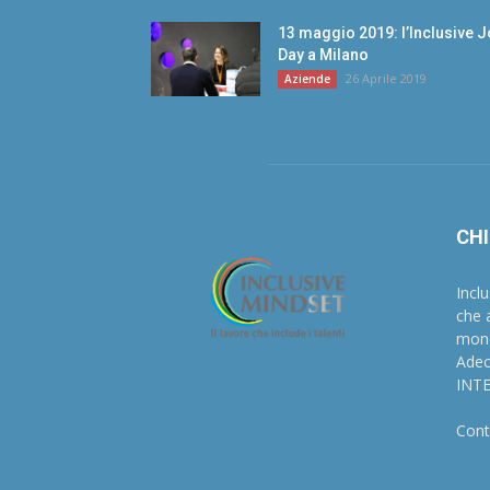
13 maggio 2019: l’Inclusive 
Day a Milano
26 Aprile 2019
Aziende
CHI
Incl
che 
mond
Adec
INT
Cont