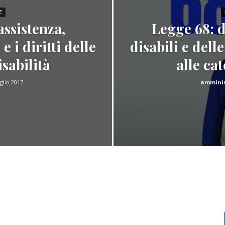
E
assistenza,
Legge 68: d
e i diritti delle
disabili e del
sabilità
alle ca
glio 2017
amminis