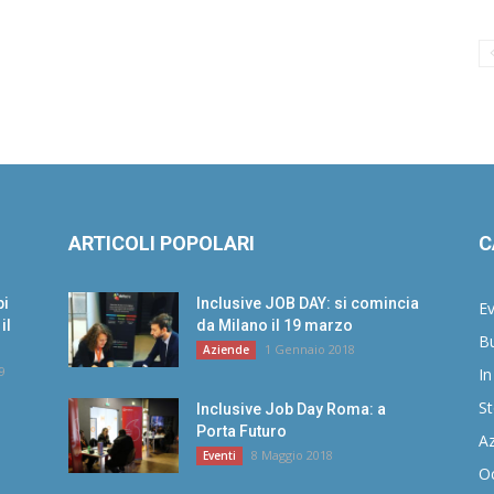
ARTICOLI POPOLARI
C
bi
Inclusive JOB DAY: si comincia
Ev
il
da Milano il 19 marzo
B
1 Gennaio 2018
Aziende
9
In
St
Inclusive Job Day Roma: a
Porta Futuro
A
8 Maggio 2018
Eventi
Oc