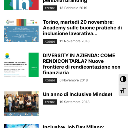
personal branding
13 Febbraio 2019
AZIENDE
Torino, martedì 20 novembre:
Academy sulle buone pratiche di
inclusione lavorativa...
12 Novembre 2018
AZIENDE
DIVERSITY IN AZIENDA: COME
RENDICONTARLA? Nuove
frontiere di rendicontazione non
finanziaria
Pa
6 Novembre 2018
AZIENDE
Ca
Un anno di Inclusive Mindset
19 Settembre 2018
AZIENDE
Inclusive Job Day Milano: