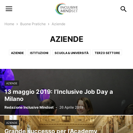
Home
Buone Pratiche
Aziende
AZIENDE
AZIENDE
ISTITUZIONI
SCUOLA & UNIVERSITÀ
TERZO SETTORE
AZIENDE
13 maggio 2019: l’Inclusive Job Day a
Milano
Redazione Inclusive Mindset
-
26 Aprile 2019
AZIENDE
Grande successo per l’Academy