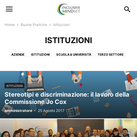
Home
Buone Pratiche
Istituzioni
ISTITUZIONI
AZIENDE
ISTITUZIONI
SCUOLA & UNIVERSITÀ
TERZO SETTORE
ISTITUZIONI
Stereotipi e discriminazione: il lavoro della
Commissione Jo Cox
amministratore
-
25 Agosto 2017