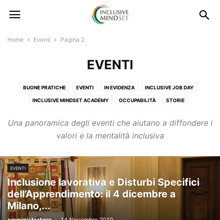
Home
Eventi
Pagina 2
EVENTI
BUONE PRATICHE
EVENTI
IN EVIDENZA
INCLUSIVE JOB DAY
INCLUSIVE MINDSET ACADEMY
OCCUPABILITÀ
STORIE
Una panoramica degli eventi che aiutano a diffondere i
valori e la mentalità inclusiva
EVENTI
Inclusione lavorativa e Disturbi Specifici
dell’Apprendimento: il 4 dicembre a
Milano,...
amministratore
-
14 Novembre 2019