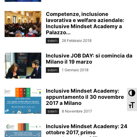
Competenze, inclusione
lavorativa e welfare aziendale:
Inclusive Mindset Academy a
Palazzo...
26 Febbraio 2018
EVENTI
Inclusive JOB DAY: si comincia da
Milano il 19 marzo
1 Gennaio 2018
EVENTI
Inclusive Mindset Academy:
Pa
appuntamento il 30 novembre
2017 a Milano
Ca
8 Novembre 2017
EVENTI
Inclusive Mindset Academy: 24
ottobre 2017, primo