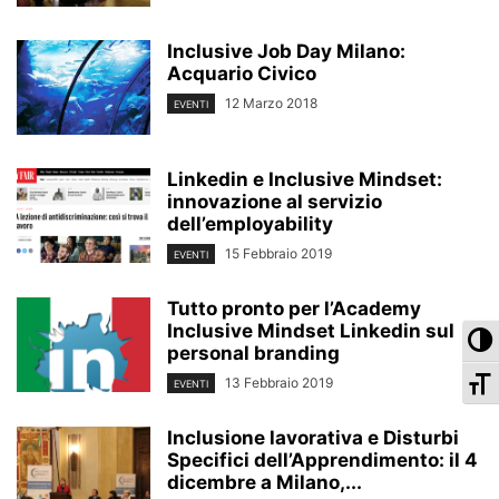
Inclusive Job Day Milano:
Acquario Civico
12 Marzo 2018
EVENTI
Linkedin e Inclusive Mindset:
innovazione al servizio
dell’employability
15 Febbraio 2019
EVENTI
Tutto pronto per l’Academy
Inclusive Mindset Linkedin sul
Pa
personal branding
Ca
13 Febbraio 2019
EVENTI
Inclusione lavorativa e Disturbi
Specifici dell’Apprendimento: il 4
dicembre a Milano,...