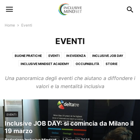
Home
Eventi
EVENTI
BUONE PRATICHE
EVENTI
IN EVIDENZA
INCLUSIVE JOB DAY
INCLUSIVE MINDSET ACADEMY
OCCUPABILITÀ
STORIE
Una panoramica degli eventi che aiutano a diffondere i
valori e la mentalità inclusiva
EVENTI
Inclusive JOB DAY: si comincia da Milano il
19 marzo
Redazione Inclusive Mindset
-
1 Gennaio 2018