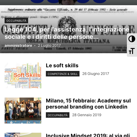
OCCUPABILITÀ
Legge 104, per l’assistenza, l’integrazione
sociale e i diritti delle persone...
Pa
amministratore
-
2 Luglio 2017
Ca
Le soft skills
26 Giugno 2017
COMPETENZE & SKILL
Milano, 15 febbraio: Academy sul
personal branding con Linkedin
28 Gennaio 2019
OCCUPABILITÀ
Inclusive Mindset 2019: al via gli