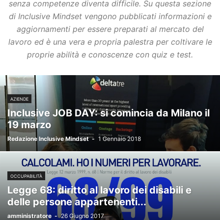
senza competenze diventa difficile. Su questa sezione
di Inclusive Mindset vengono pubblicati informazioni e
aggiornamenti per essere preparati al mercato del
lavoro ed è una vera e propria palestra per coltivare le
proprie abilità e conoscenze con quiz e test.
AZIENDE
Inclusive JOB DAY: si comincia da Milano il
19 marzo
Redazione Inclusive Mindset
-
1 Gennaio 2018
OCCUPABILITÀ
Legge 68: diritto al lavoro dei disabili e
delle persone appartenenti...
amministratore
-
26 Giugno 2017