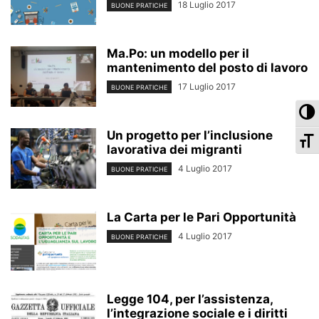
18 Luglio 2017
BUONE PRATICHE
Ma.Po: un modello per il
mantenimento del posto di lavoro
17 Luglio 2017
BUONE PRATICHE
Pa
Un progetto per l’inclusione
Ca
lavorativa dei migranti
4 Luglio 2017
BUONE PRATICHE
La Carta per le Pari Opportunità
4 Luglio 2017
BUONE PRATICHE
Legge 104, per l’assistenza,
l’integrazione sociale e i diritti