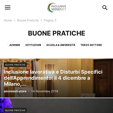
Home
Buone Pratiche
Pagina 3
BUONE PRATICHE
AZIENDE
ISTITUZIONI
SCUOLA & UNIVERSITÀ
TERZO SETTORE
BUONE PRATICHE
Inclusione lavorativa e Disturbi Specifici
dell’Apprendimento: il 4 dicembre a
Milano,...
amministratore
-
14 Novembre 2019
BUONE PRATICHE