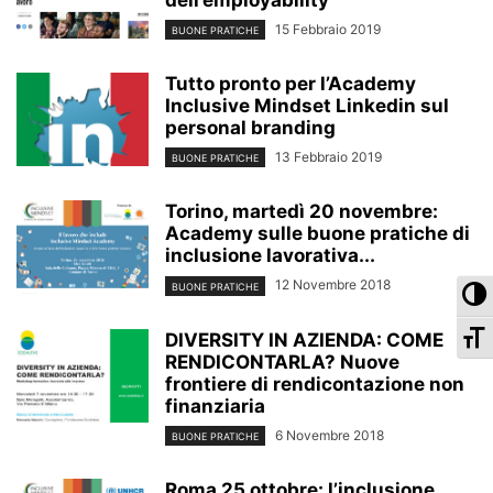
dell’employability
15 Febbraio 2019
BUONE PRATICHE
Tutto pronto per l’Academy
Inclusive Mindset Linkedin sul
personal branding
13 Febbraio 2019
BUONE PRATICHE
Torino, martedì 20 novembre:
Academy sulle buone pratiche di
inclusione lavorativa...
12 Novembre 2018
Pa
BUONE PRATICHE
Ca
DIVERSITY IN AZIENDA: COME
RENDICONTARLA? Nuove
frontiere di rendicontazione non
finanziaria
6 Novembre 2018
BUONE PRATICHE
Roma 25 ottobre: l’inclusione