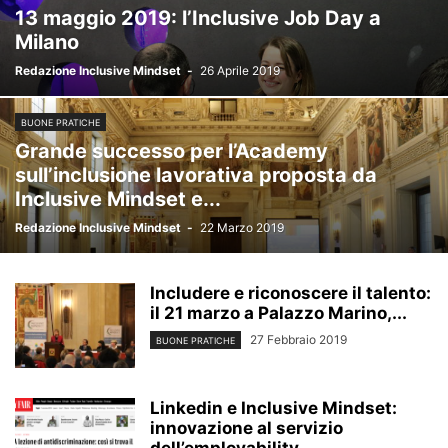
13 maggio 2019: l’Inclusive Job Day a
Milano
Redazione Inclusive Mindset
-
26 Aprile 2019
BUONE PRATICHE
Grande successo per l’Academy
sull’inclusione lavorativa proposta da
Inclusive Mindset e...
Redazione Inclusive Mindset
-
22 Marzo 2019
Includere e riconoscere il talento:
il 21 marzo a Palazzo Marino,...
27 Febbraio 2019
BUONE PRATICHE
Linkedin e Inclusive Mindset:
innovazione al servizio