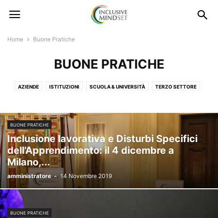
Home
Buone Pratiche
BUONE PRATICHE
AZIENDE
ISTITUZIONI
SCUOLA & UNIVERSITÀ
TERZO SETTORE
BUONE PRATICHE
Inclusione lavorativa e Disturbi Specifici
dell’Apprendimento: il 4 dicembre a
Milano,...
amministratore
-
14 Novembre 2019
BUONE PRATICHE